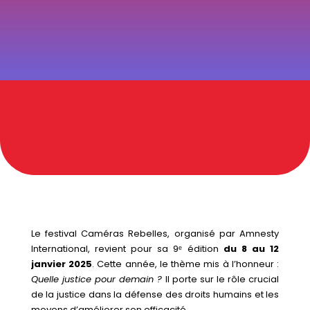
FESTIVAL
CAMÉRAS
REBELLES :
9ÈME
ÉDITION
Le festival Caméras Rebelles, organisé par Amnesty
International, revient pour sa 9ᵉ édition
du 8 au 12
janvier 2025
. Cette année, le thème mis à l’honneur :
Quelle justice pour demain ?
Il porte sur le rôle crucial
de la justice dans la défense des droits humains et les
moyens d’améliorer son efficacité.