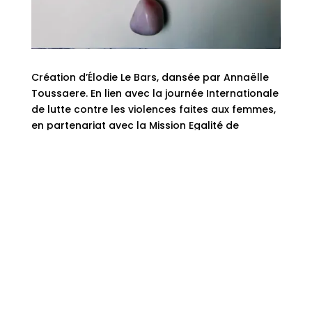
Création d’Élodie Le Bars, dansée par Annaëlle
Toussaere. En lien avec la journée Internationale
de lutte contre les violences faites aux femmes,
en partenariat avec la Mission Egalité de
l’université Rennes 2.
📆 C’est quand ?
25 novembre 18h 18h30
📍 C’est où ?
Université Rennes 2
Gratuit, sur réservation
LES OISEAUX –
ALFRED HITCHCOCK