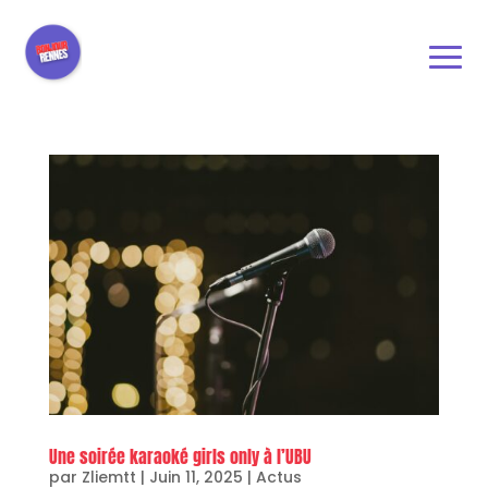
Une soirée karaoké girls only à l’UBU
par
Zliemtt
|
Juin 11, 2025
|
Actus