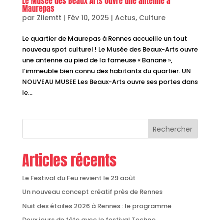
Le Musée des Beaux Arts ouvre une antenne à
Maurepas
par
Zliemtt
|
Fév 10, 2025
|
Actus
,
Culture
Le quartier de Maurepas à Rennes accueille un tout
nouveau spot culturel ! Le Musée des Beaux-Arts ouvre
une antenne au pied de la fameuse « Banane »,
l’immeuble bien connu des habitants du quartier. UN
NOUVEAU MUSEE Les Beaux-Arts ouvre ses portes dans
le...
Rechercher
Articles récents
Le Festival du Feu revient le 29 août
Un nouveau concept créatif près de Rennes
Nuit des étoiles 2026 à Rennes : le programme
Deux jours de fête avec le festival Techno