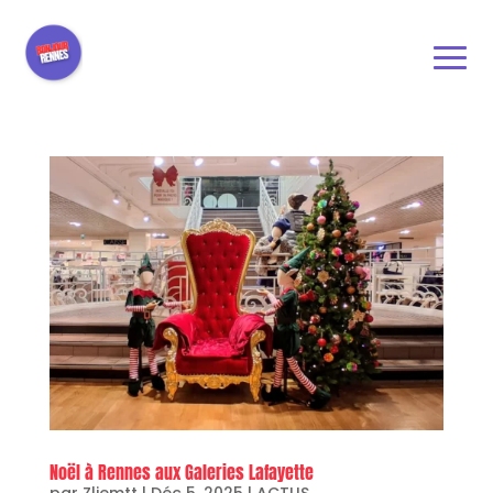
Noël à Rennes aux Galeries Lafayette
par
Zliemtt
|
Déc 5, 2025
|
ACTUS