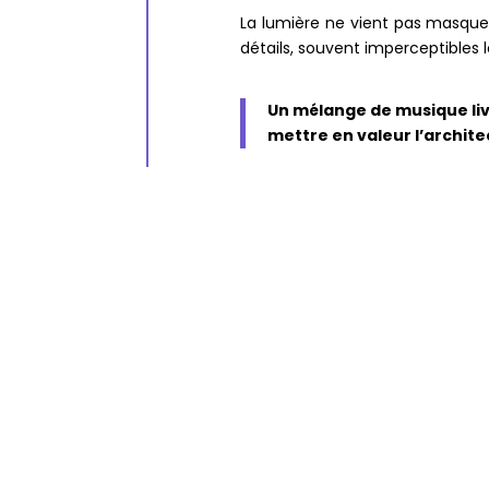
La lumière ne vient pas masquer 
détails, souvent imperceptibles l
Un mélange de musique liv
mettre en valeur l’architec
Ce type de proposition s’inscrit
les arts numériques, déjà obser
distingue par le choix d’un 
accessible à un large public.
INFOS PRATIQUES
📍
C’est où ?
Basilique Saint-Aub
📅
C’est quand ? :
Du 11 février
🕒
Durée :
environ 45 minutes