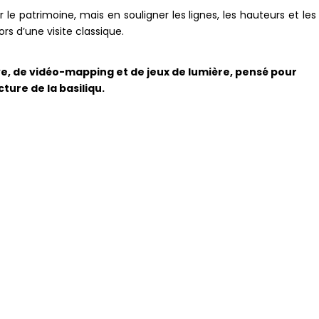
le patrimoine, mais en souligner les lignes, les hauteurs et les
ors d’une visite classique.
e, de vidéo-mapping et de jeux de lumière, pensé pour
ture de la basiliqu.
 dans une tendance plus large de valorisation du patrimoine par
vée dans plusieurs villes françaises. À Rennes, l’événement se
monument emblématique du centre-ville et une expérience
in, centre-ville de Rennes
 au 30 mai environ 45 minutes