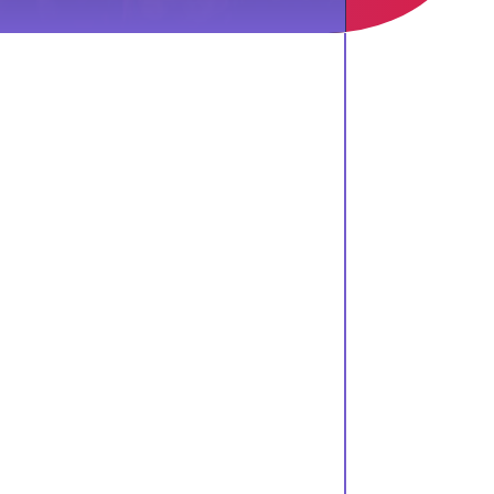
UN
SPECTA
CLE
IMMER
SIF
AVEC
LUMINI
SCENCE