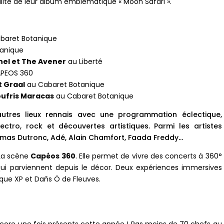
gralité de leur album emblématique « Moon Safari ».
baret Botanique
anique
nel et The Avener
au Liberté
APEOS 360
t Graal
au Cabaret Botanique
ufris Maracas
au Cabaret Botanique
d’autres lieux rennais avec une programmation éclectique,
ctro, rock et découvertes artistiques. Parmi les artistes
omas Dutronc, Adé, Alain Chamfort, Faada Freddy…
 La scène
Capéos 360
. Elle permet de vivre des concerts à 360°
ui parviennent depuis le décor. Deux expériences immersives
ue XP et Dañs Ö de Fleuves.
core une fois présents cette année ! Pas moins de 70 chefs au