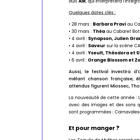
duo
AIR
, qui interprétera l’inté
Quelques dates clés :
• 28 mars :
Barbara Pravi
au Ca
• 30 mars :
Théa
au Cabaret Bot
• 4 avril :
Synapson, Julien Gra
• 4 avril :
Saveur
sur la scène C
• 4 avril :
Yseult, Théodora et S
• 6 avril :
Orange Blossom et Zo
Aussi, le festival investira 
mêlant chanson française, éle
attendus figurent Miossec, Th
La nouveauté de cette année :
avec des images et des sons q
sont programmées : Carnavalesq
Et pour manger ?
Les Toqués de Mythos seront en