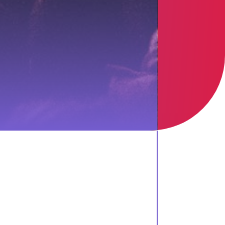
M
YT
HO
S