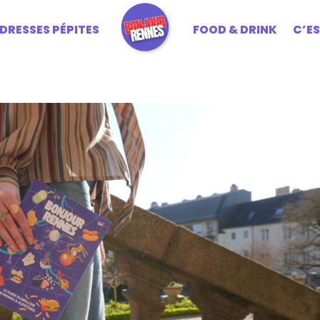
DRESSES PÉPITES
FOOD & DRINK
C’E