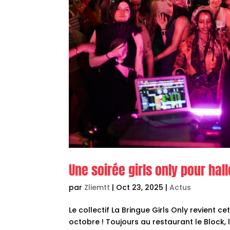
Une soirée girls only pour ha
par
Zliemtt
|
Oct 23, 2025
|
Actus
Le collectif La Bringue Girls Only revient c
octobre ! Toujours au restaurant le Block, l