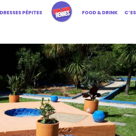
DRESSES PÉPITES
FOOD & DRINK
C’E