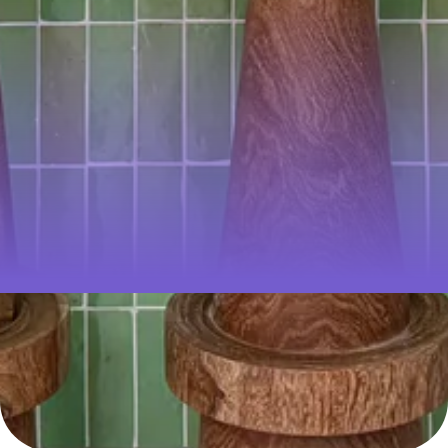
UN
NOUVEAU
STUDIO DE
PILATES &
CAFÉ À
RENNES