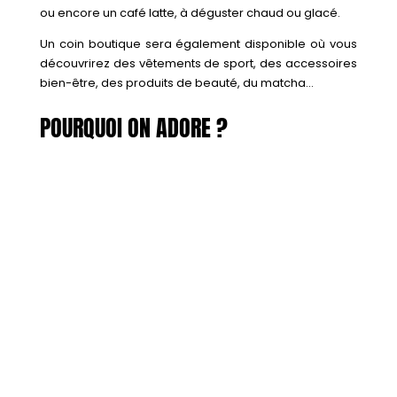
ou encore un café latte, à déguster chaud ou glacé.
Un coin boutique sera également disponible où vous
découvrirez des vêtements de sport, des accessoires
bien-être, des produits de beauté, du matcha…
POURQUOI ON ADORE ?
Une méthode efficace et accessible
: le Pilates
Reformer est idéal pour obtenir des résultats
rapides, que vous soyez débutant ou confirmé
Une ambiance motivante
: des coachs qualifiés,
une énergie communicative et un cadre moderne et
apaisant
Un lieu multifacette
: une séance de sport qui
booste, un moment détente autour d’un latte, et une
boutique pleine de jolies trouvailles pour prolonger
l’expérience